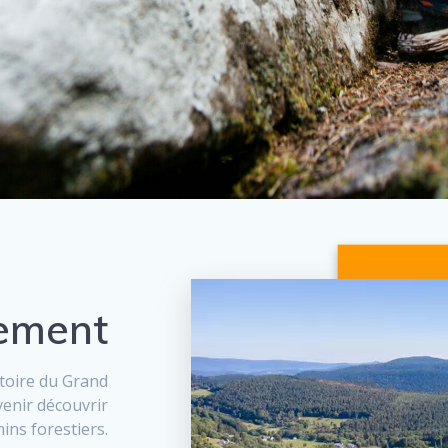
ement
itoire du Grand
 venir découvrir
ins forestiers.