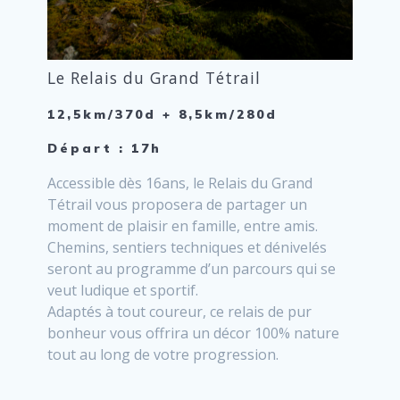
Le Relais du Grand Tétrail
12,5km/370d + 8,5km/280d
Départ : 17h
Accessible dès 16ans, le Relais du Grand
Tétrail vous proposera de partager un
moment de plaisir en famille, entre amis.
Chemins, sentiers techniques et dénivelés
seront au programme d’un parcours qui se
veut ludique et sportif.
Adaptés à tout coureur, ce relais de pur
bonheur vous offrira un décor 100% nature
tout au long de votre progression.