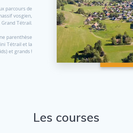
ux parcours de
massif vosgien,
a Grand Tétrail.
 une parenthèse
ni Tétrail et la
ids) et grands !
Les courses