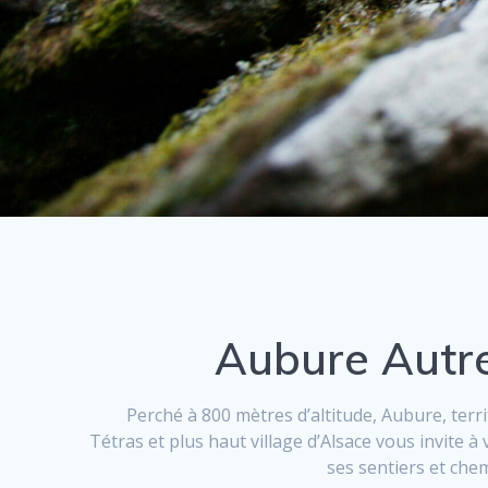
Aubure Autr
Perché à 800 mètres d’altitude, Aubure, terr
Tétras et plus haut village d’Alsace vous invite à
ses sentiers et chem