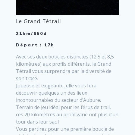
Le Grand Tétrail
21km/650d
Départ : 17h
Avec ses deux boucles distinctes (12,5 et 8,5
kilomètres) aux profils différents, le Grand
Tétrail vous surprendra par la diversité de
son tracé.
Joueuse et exigeante, elle vous fera
découvrir quelques un des lieux
incontournables du secteur d’Aubure.
Terrain de jeu idéal pour les férus de trail,
ces 20 kilomètres au profil varié ont plus d’un
tour dans leur sac !
Vous partirez pour une première boucle de